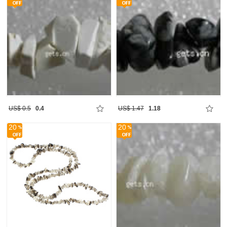
US$ 0.5
0.4
US$ 1.47
1.18
20
20