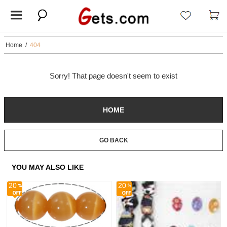
Home
/
404
Sorry! That page doesn't seem to exist
HOME
GO BACK
YOU MAY ALSO LIKE
20
20