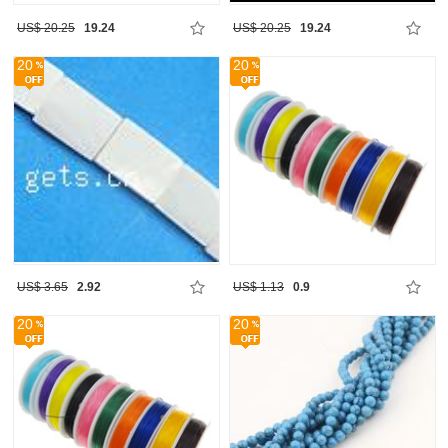
US$ 20.25
19.24
US$ 20.25
19.24
20
20
US$ 3.65
2.92
US$ 1.13
0.9
20
20