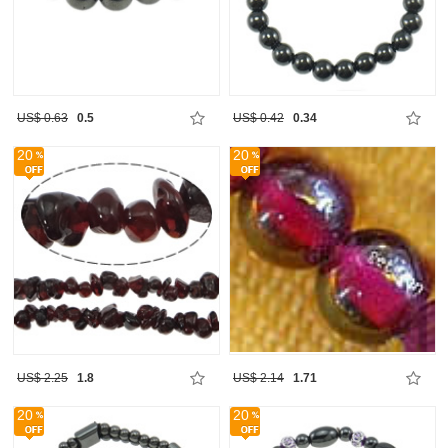
US$ 0.63
0.5
US$ 0.42
0.34
20
20
US$ 2.25
1.8
US$ 2.14
1.71
20
20