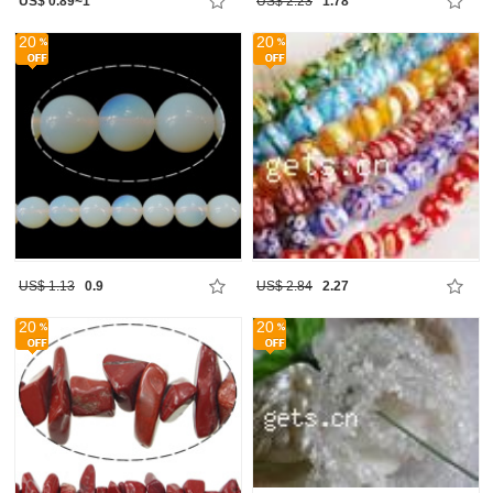
US$ 0.89~1
US$ 2.23
1.78
20
20
US$ 1.13
0.9
US$ 2.84
2.27
20
20