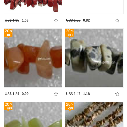
US$ 1.35
1.08
US$ 1.02
0.82
20
20
US$ 1.24
0.99
US$ 1.47
1.18
20
20