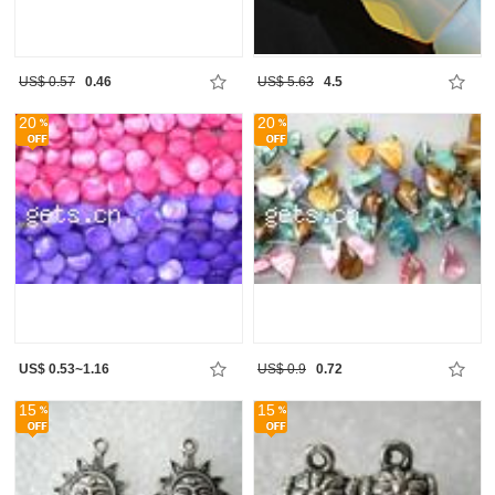
US$ 0.57
0.46
US$ 5.63
4.5
20
20
US$ 0.53~1.16
US$ 0.9
0.72
15
15