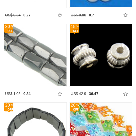
US$ 0.34
0.27
US$ 0.88
0.7
20
15
US$ 1.05
0.84
US$ 42.9
36.47
20
20