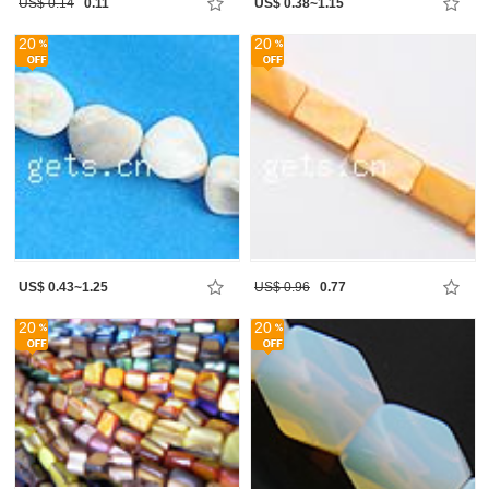
US$ 0.14
0.11
US$ 0.38~1.15
20
20
US$ 0.43~1.25
US$ 0.96
0.77
20
20