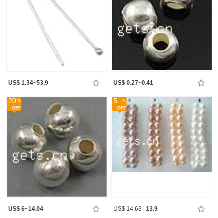
US$ 1.34~53.9
US$ 0.27~0.41
20
5
US$ 6~14.04
US$ 14.63
13.9