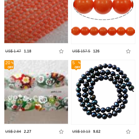
US$ 1.47
1.18
US$ 157.5
126
20
5
US$ 2.84
2.27
US$ 10.13
9.62