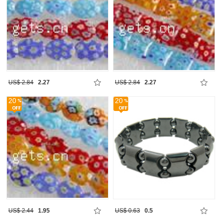
US$ 2.84
2.27
US$ 2.84
2.27
20
20
US$ 2.44
1.95
US$ 0.63
0.5