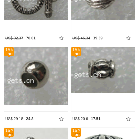
US$ 82.37
70.01
US$ 46.34
39.39
15
15
US$ 29.18
24.8
US$ 20.6
17.51
15
15