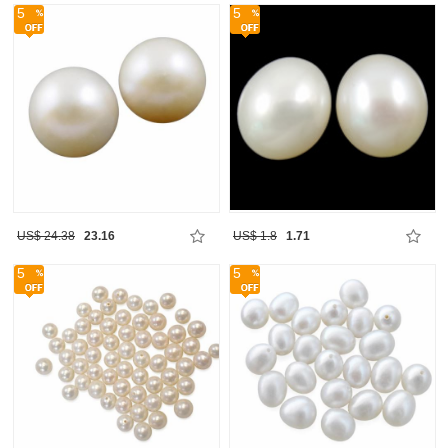
5
5
US$ 24.38
23.16
US$ 1.8
1.71
5
5