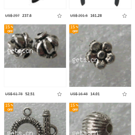
US$ 297
237.6
US$ 201.6
161.28
15
15
US$ 61.78
52.51
US$ 16.48
14.01
15
15