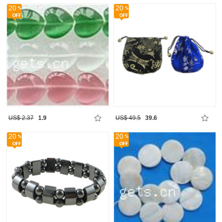
20
20
US$ 2.37
1.9
US$ 49.5
39.6
20
20