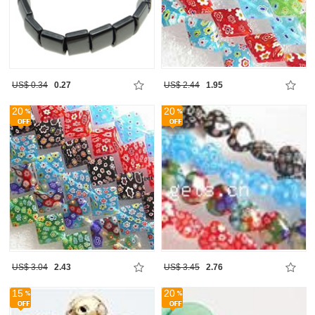
US$ 0.34
0.27
US$ 2.44
1.95
20
20
US$ 3.04
2.43
US$ 3.45
2.76
15
20