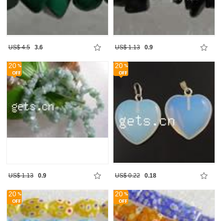
US$ 4.5
3.6
US$ 1.13
0.9
20
20
US$ 1.13
0.9
US$ 0.22
0.18
20
20