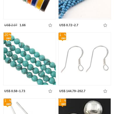
US$ 2.07
1.66
US$ 0.72~2.7
20
1
US$ 0.58~1.73
US$ 144.79~202.7
1
1