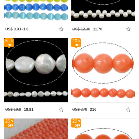
US$ 0.93~1.6
US$ 12.38
11.76
5
20
US$ 19.8
18.81
US$ 270
216
20
20