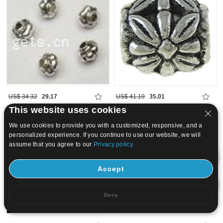
US$ 34.32
29.17
US$ 41.19
35.01
This website uses cookies
15
20
We use cookies to provide you with a customized, responsive, and a
personalized experience. If you continue to use our website, we will
assume that you agree to our
Privacy policy.
Accept
Deny