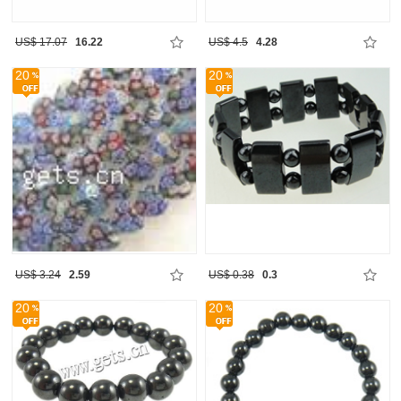
US$ 17.07
16.22
US$ 4.5
4.28
20
20
US$ 3.24
2.59
US$ 0.38
0.3
20
20