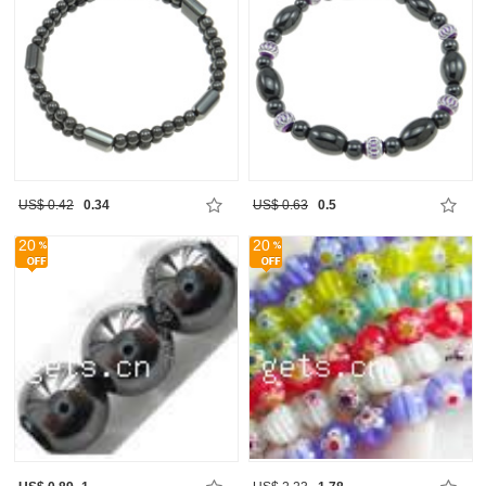
US$ 0.42
0.34
US$ 0.63
0.5
20
20