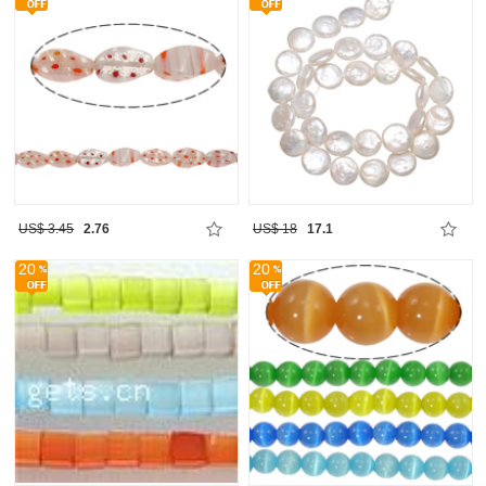
US$ 3.45
2.76
US$ 18
17.1
20
20