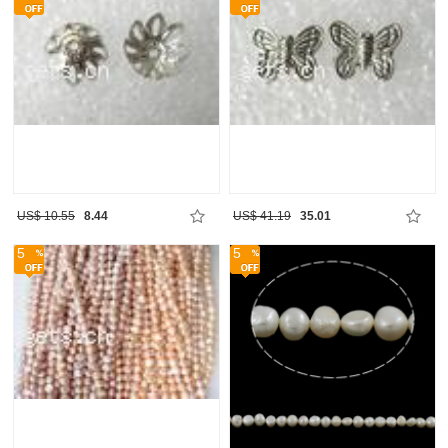
US$ 10.55
8.44
US$ 41.19
35.01
5
5