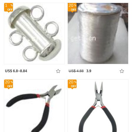
1
20
US$ 6.8~8.84
US$ 4.88
3.9
20
20