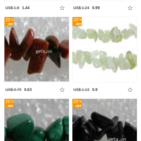
US$ 1.8
1.44
US$ 1.24
0.99
20
20
US$ 0.79
0.63
US$ 1.13
0.9
20
20