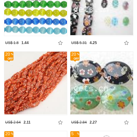
US$ 1.8
1.44
US$ 5.31
4.25
20
20
US$ 2.64
2.11
US$ 2.84
2.27
20
5