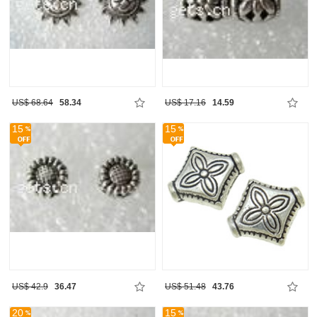
US$ 68.64
58.34
US$ 17.16
14.59
15
15
US$ 42.9
36.47
US$ 51.48
43.76
20
15