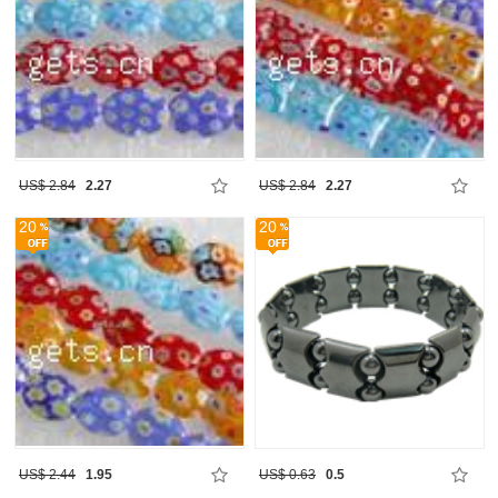
US$ 2.84
2.27
US$ 2.84
2.27
20
20
US$ 2.44
1.95
US$ 0.63
0.5