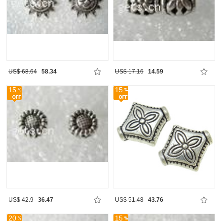
US$ 68.64
58.34
US$ 17.16
14.59
15
15
US$ 42.9
36.47
US$ 51.48
43.76
20
15