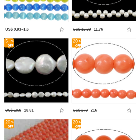
US$ 0.93~1.6
US$ 12.38
11.76
5
20
US$ 19.8
18.81
US$ 270
216
20
20