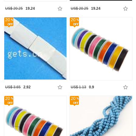
US$ 20.25
19.24
US$ 20.25
19.24
20
20
US$ 3.65
2.92
US$ 1.13
0.9
20
20