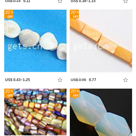
US$ 0.14
0.11
US$ 0.38~1.15
20
20
US$ 0.43~1.25
US$ 0.96
0.77
20
20