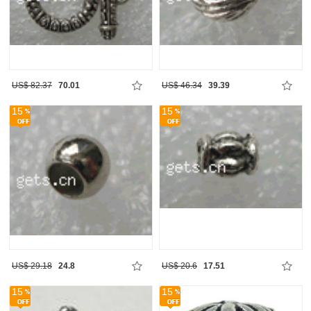
US$ 82.37
70.01
US$ 46.34
39.39
15
15
US$ 29.18
24.8
US$ 20.6
17.51
15
15