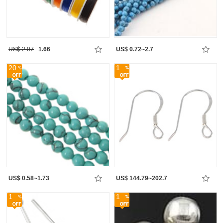
US$ 2.07
1.66
US$ 0.72~2.7
20
1
US$ 0.58~1.73
US$ 144.79~202.7
1
1