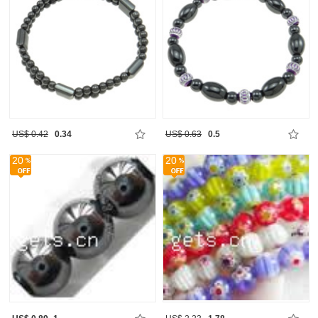
US$ 0.42
0.34
US$ 0.63
0.5
20
20