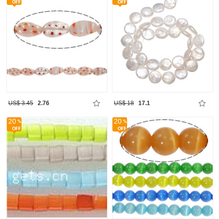
US$ 3.45
2.76
US$ 18
17.1
20
20