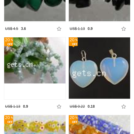
US$ 4.5
3.6
US$ 1.13
0.9
20
20
US$ 1.13
0.9
US$ 0.22
0.18
20
20