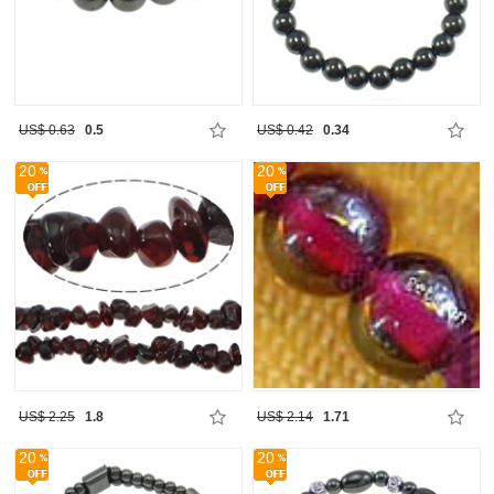
US$ 0.63
0.5
US$ 0.42
0.34
20
20
US$ 2.25
1.8
US$ 2.14
1.71
20
20