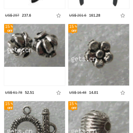
US$ 297
237.6
US$ 201.6
161.28
15
15
US$ 61.78
52.51
US$ 16.48
14.01
15
15