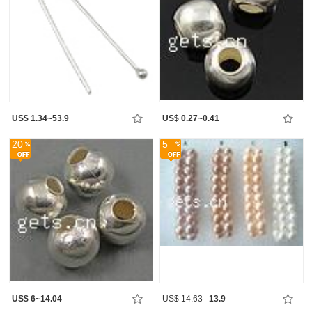
US$ 1.34~53.9
US$ 0.27~0.41
20
5
US$ 6~14.04
US$ 14.63
13.9