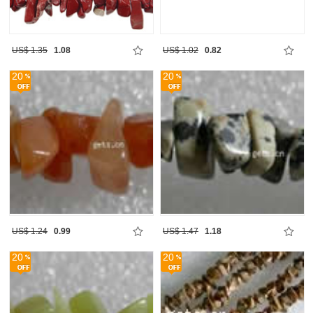
US$ 1.35
1.08
US$ 1.02
0.82
20
20
US$ 1.24
0.99
US$ 1.47
1.18
20
20