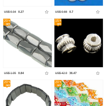
US$ 0.34
0.27
US$ 0.88
0.7
20
15
US$ 1.05
0.84
US$ 42.9
36.47
20
20