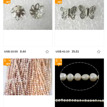
US$ 10.55
8.44
US$ 41.19
35.01
5
5