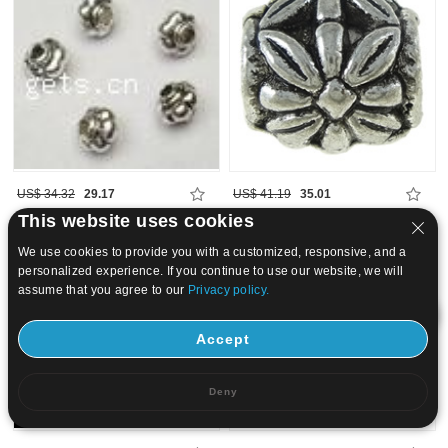
US$ 34.32
29.17
US$ 41.19
35.01
This website uses cookies
15
20
We use cookies to provide you with a customized, responsive, and a
personalized experience. If you continue to use our website, we will
assume that you agree to our
Privacy policy.
Accept
Deny