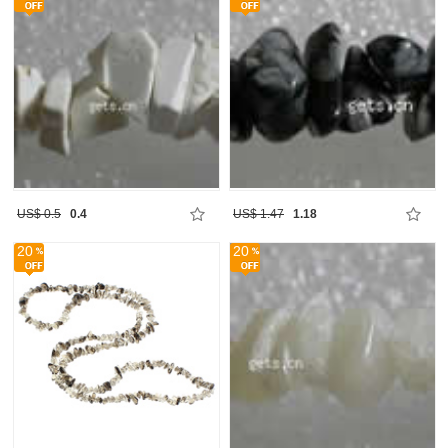
US$ 0.5
0.4
US$ 1.47
1.18
20
20