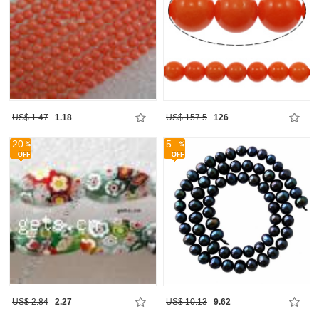
US$ 1.47
1.18
US$ 157.5
126
20
5
US$ 2.84
2.27
US$ 10.13
9.62