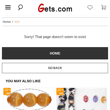
Home
/
404
Sorry! That page doesn't seem to exist
HOME
GO BACK
YOU MAY ALSO LIKE
20
20