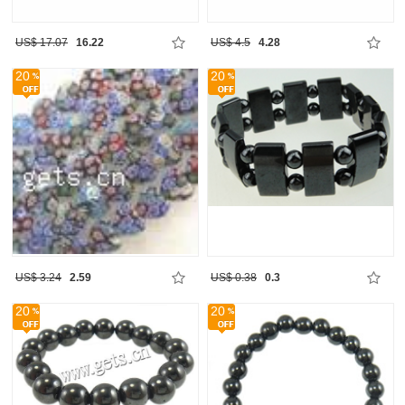
US$ 17.07
16.22
US$ 4.5
4.28
20
20
US$ 3.24
2.59
US$ 0.38
0.3
20
20