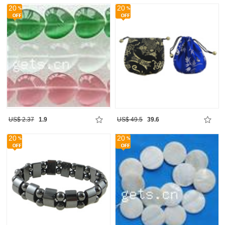
20
20
US$ 2.37
1.9
US$ 49.5
39.6
20
20