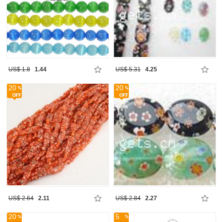
US$ 1.8
1.44
US$ 5.31
4.25
20
20
US$ 2.64
2.11
US$ 2.84
2.27
20
5