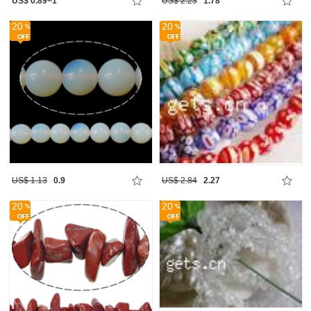
US$ 0.89~1
US$ 2.23
1.78
20
20
US$ 1.13
0.9
US$ 2.84
2.27
20
20