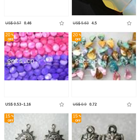
US$ 0.57
0.46
US$ 5.63
4.5
20
20
US$ 0.53~1.16
US$ 0.9
0.72
15
15