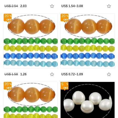
US$ 2.54
2.03
US$ 1.54~3.08
20
20
US$ 1.58
1.26
US$ 0.72~1.09
20
5