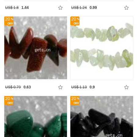
US$ 1.8
1.44
US$ 1.24
0.99
20
20
US$ 0.79
0.63
US$ 1.13
0.9
20
20