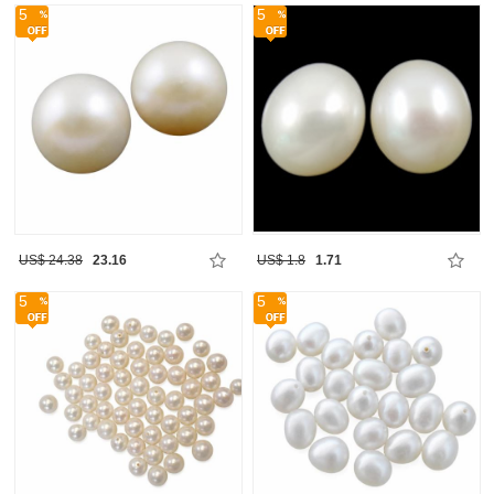
5
5
US$ 24.38
23.16
US$ 1.8
1.71
5
5