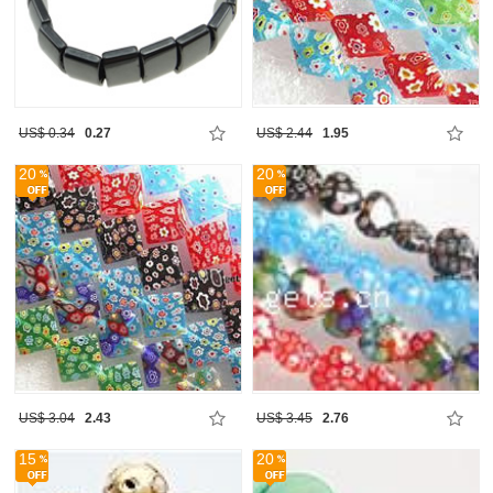
US$ 0.34
0.27
US$ 2.44
1.95
20
20
US$ 3.04
2.43
US$ 3.45
2.76
15
20