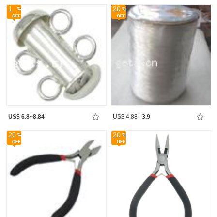
1
20
US$ 6.8~8.84
US$ 4.88
3.9
20
20