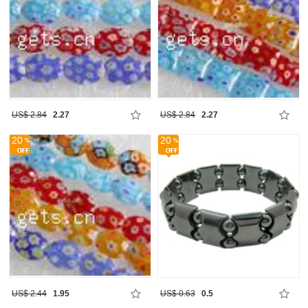
US$ 2.84
2.27
US$ 2.84
2.27
20
20
US$ 2.44
1.95
US$ 0.63
0.5