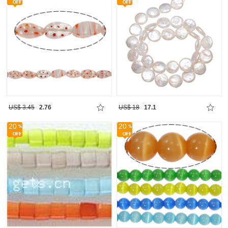
US$ 3.45
2.76
US$ 18
17.1
20
20