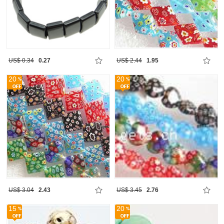
US$ 0.34
0.27
US$ 2.44
1.95
20
20
US$ 3.04
2.43
US$ 3.45
2.76
15
20