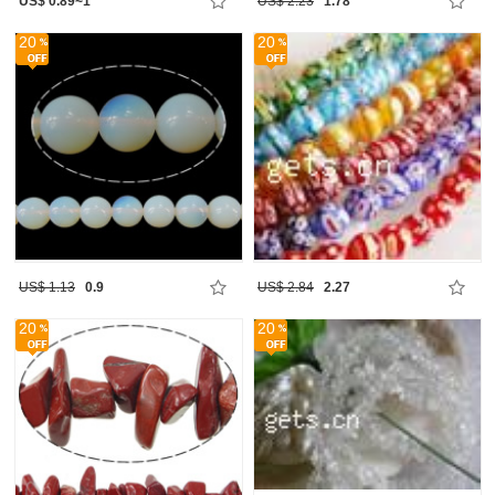
US$ 0.89~1
US$ 2.23
1.78
20
20
US$ 1.13
0.9
US$ 2.84
2.27
20
20