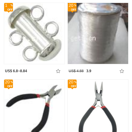
1
20
US$ 6.8~8.84
US$ 4.88
3.9
20
20