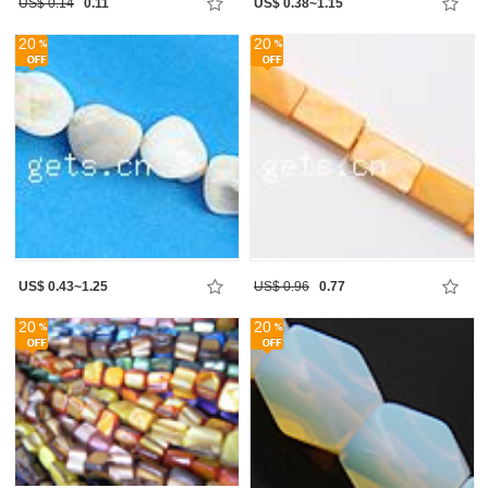
US$ 0.14
0.11
US$ 0.38~1.15
20
20
US$ 0.43~1.25
US$ 0.96
0.77
20
20