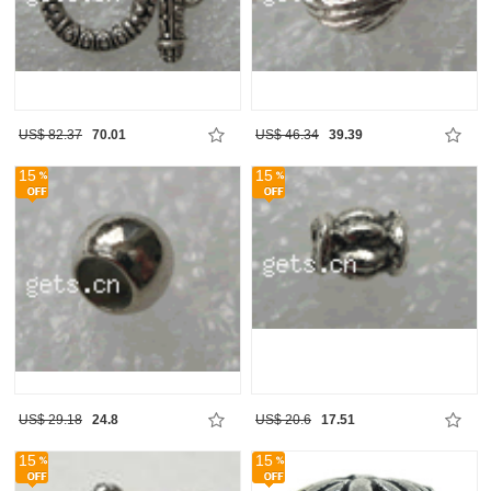
US$ 82.37
70.01
US$ 46.34
39.39
15
15
US$ 29.18
24.8
US$ 20.6
17.51
15
15