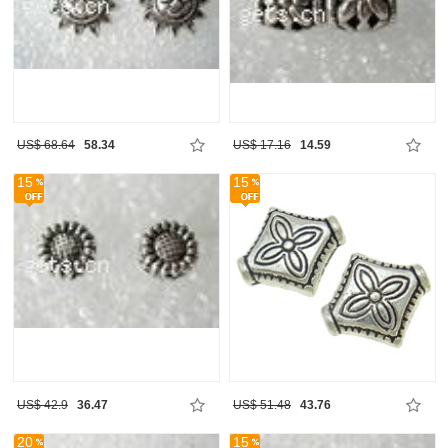
US$ 68.64
58.34
US$ 17.16
14.59
15
15
US$ 42.9
36.47
US$ 51.48
43.76
20
15