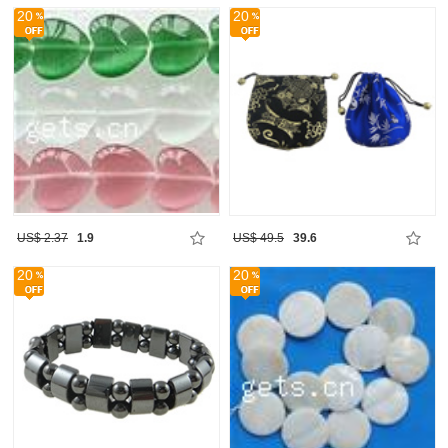
20
20
US$ 2.37
1.9
US$ 49.5
39.6
20
20