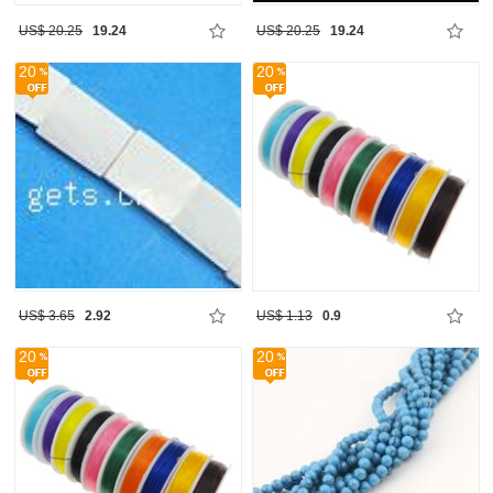
US$ 20.25
19.24
US$ 20.25
19.24
20
20
US$ 3.65
2.92
US$ 1.13
0.9
20
20