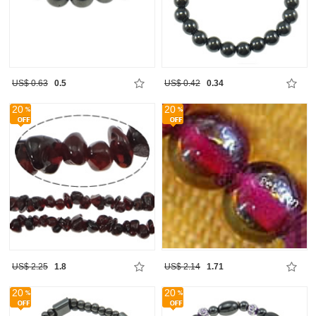
US$ 0.63
0.5
US$ 0.42
0.34
20
20
US$ 2.25
1.8
US$ 2.14
1.71
20
20