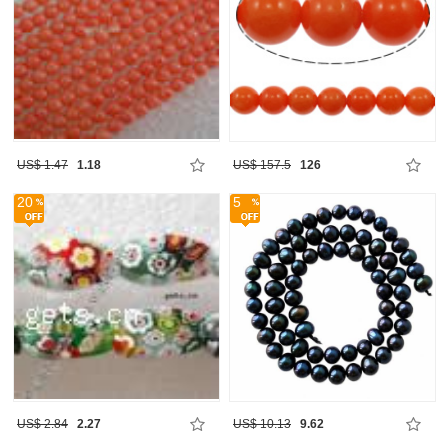
US$ 1.47
1.18
US$ 157.5
126
20
5
US$ 2.84
2.27
US$ 10.13
9.62