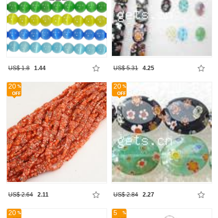
US$ 1.8
1.44
US$ 5.31
4.25
20
20
US$ 2.64
2.11
US$ 2.84
2.27
20
5