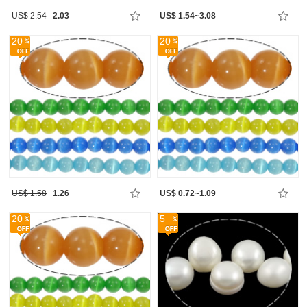
US$ 2.54
2.03
US$ 1.54~3.08
20
20
US$ 1.58
1.26
US$ 0.72~1.09
20
5