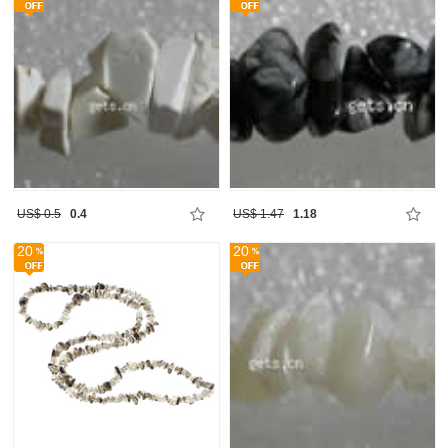
US$ 0.5
0.4
US$ 1.47
1.18
20
20