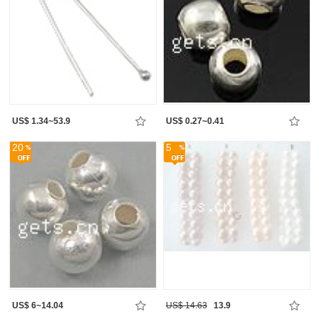
US$ 1.34~53.9
US$ 0.27~0.41
20
5
US$ 6~14.04
US$ 14.63
13.9