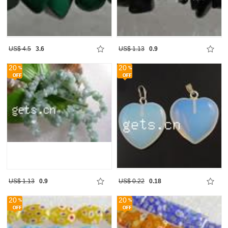
US$ 4.5
3.6
US$ 1.13
0.9
20
20
US$ 1.13
0.9
US$ 0.22
0.18
20
20