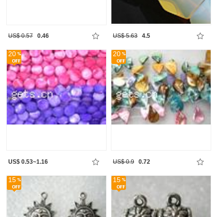
US$ 0.57
0.46
US$ 5.63
4.5
20
20
US$ 0.53~1.16
US$ 0.9
0.72
15
15