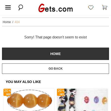
Home
/
404
Sorry! That page doesn't seem to exist
HOME
GO BACK
YOU MAY ALSO LIKE
20
20