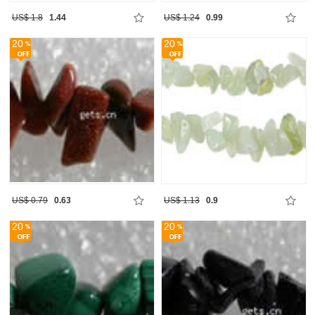
US$ 1.8
1.44
US$ 1.24
0.99
20
20
US$ 0.79
0.63
US$ 1.13
0.9
20
20