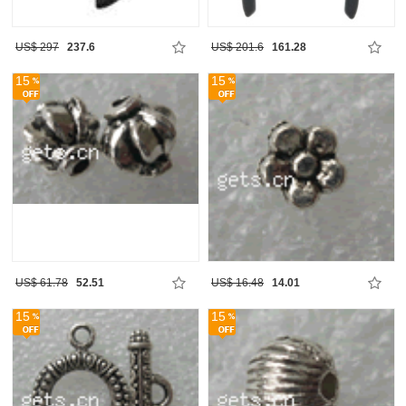
US$ 297
237.6
US$ 201.6
161.28
15
15
US$ 61.78
52.51
US$ 16.48
14.01
15
15