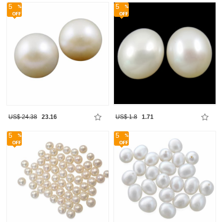
5
5
US$ 24.38
23.16
US$ 1.8
1.71
5
5