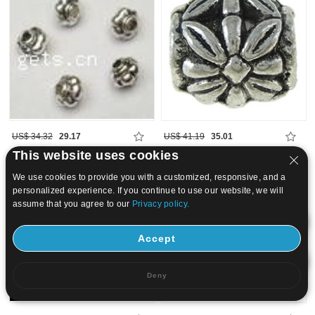
US$ 34.32
29.17
US$ 41.19
35.01
This website uses cookies
15
20
We use cookies to provide you with a customized, responsive, and a
personalized experience. If you continue to use our website, we will
assume that you agree to our
Privacy policy.
Accept
Deny