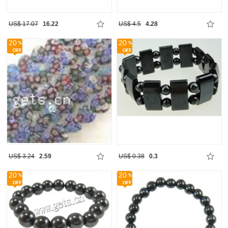
US$ 17.07
16.22
US$ 4.5
4.28
20
20
US$ 3.24
2.59
US$ 0.38
0.3
20
20