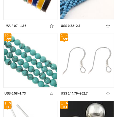
US$ 2.07
1.66
US$ 0.72~2.7
20
1
US$ 0.58~1.73
US$ 144.79~202.7
1
1