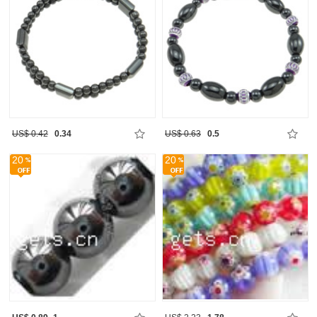
US$ 0.42
0.34
US$ 0.63
0.5
20
20