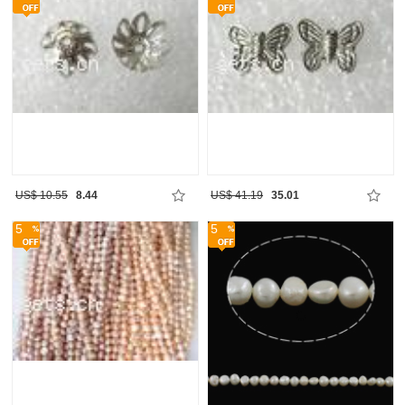
US$ 10.55
8.44
US$ 41.19
35.01
5
5