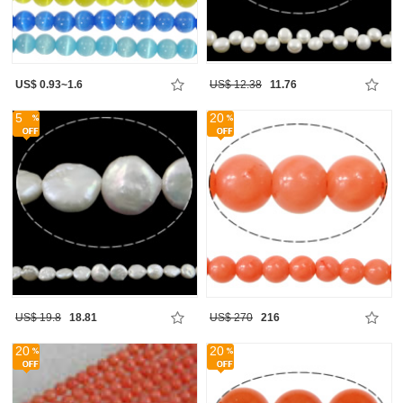
US$ 0.93~1.6
US$ 12.38
11.76
5
20
US$ 19.8
18.81
US$ 270
216
20
20