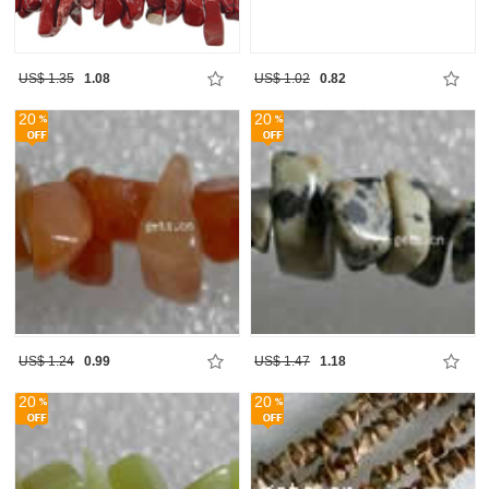
US$ 1.35
1.08
US$ 1.02
0.82
20
20
US$ 1.24
0.99
US$ 1.47
1.18
20
20