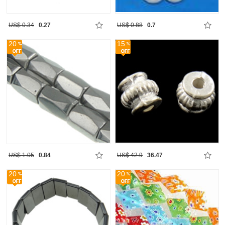
US$ 0.34
0.27
US$ 0.88
0.7
20
15
US$ 1.05
0.84
US$ 42.9
36.47
20
20