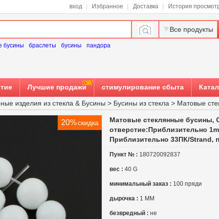
вход
Избранное
Доставка
История просмот
Все продукты
е бусины
браслеты
бусины
пандора
тие
Лучшие продажи
стимулирование сбыта
Катал
ные изделия из стекла
&
Бусины
>
Бусины из стекла
>
Матовые сте
Матовые стеклянные бусины, С
20%
скидка
отверстие:Приблизительно 1m
Приблизительно 33ПК/Strand, 
Пункт № :
180720092837
вес :
40 G
минимальный заказ :
100 пряди
дырочка :
1 MM
безвредный :
не