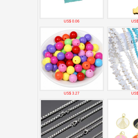
US$ 0.06
US$
US$ 3.27
US$