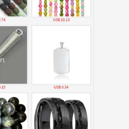
.74
US$ 10.13
.15
US$ 0.34