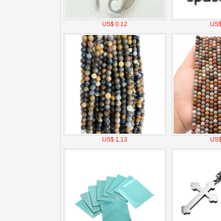
US$ 0.12
US$
US$ 1.13
US$