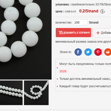
упаковка :
приблизительно 33 ПК/Stra
0.2/Strand
цена :
US$ 0.24
количество:
Strand
минимальный размер заказа или друго
Share to:
Могут быть предложены только пол
2026
.
Только достичь минимальный заказ,
Каждый товар будет рассчитыватьс