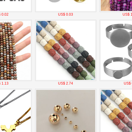
 0.02
US$ 0.03
US$ 1
 1.13
US$ 2.74
US$ 