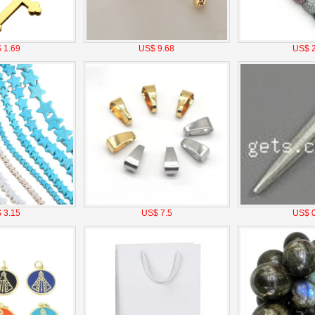
 1.69
US$ 9.68
US$ 2
 3.15
US$ 7.5
US$ 0