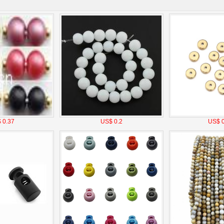
 0.37
US$ 0.2
US$ 0