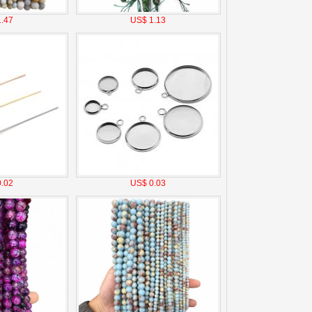
.47
US$ 1.13
.02
US$ 0.03