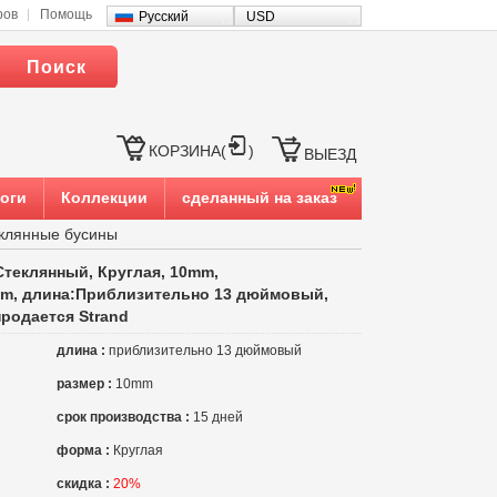
ров
Помощь
Русский
USD
Поиск
КОРЗИНА(
)
ВЫЕЗД
оги
Коллекции
сделанный на заказ
клянные бусины
теклянный, Круглая, 10mm,
m, длина:Приблизительно 13 дюймовый,
продается Strand
длина :
приблизительно 13 дюймовый
размер :
10mm
срок производства :
15 дней
форма :
Круглая
скидка :
20%