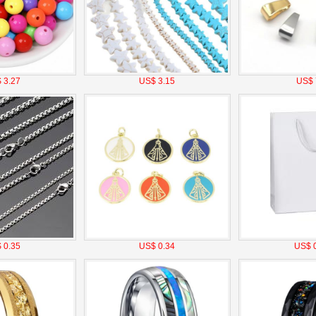
 3.27
US$ 3.15
US$ 
 0.35
US$ 0.34
US$ 0