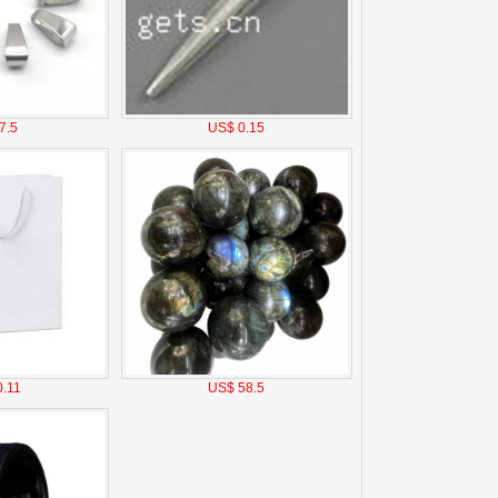
7.5
US$ 0.15
.11
US$ 58.5