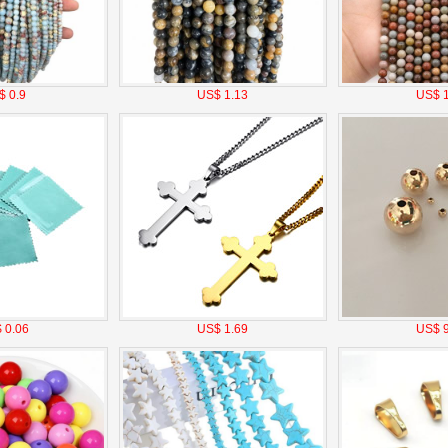
$ 0.9
US$ 1.13
US$ 1
 0.06
US$ 1.69
US$ 9