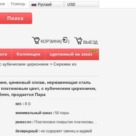
ров
Помощь
Русский
USD
Поиск
КОРЗИНА(
)
ВЫЕЗД
оги
Коллекции
сделанный на заказ
с кубическим цирконием
>
Сережки из
ния, цинковый сплав, нержавеющая сталь
 платиновым цвет, с кубическим цирконием,
 5mm, продается Пара
вес :
8 G
минимальный заказ :
50 пары
ремесло :
Платиновое покрытие платиновым цвет
безвредный :
не содержит свинец и кадмий