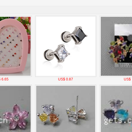
 6.65
US$ 0.87
US$ 