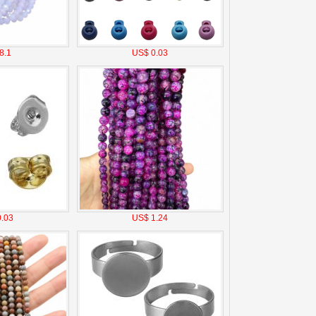
8.1
US$ 0.03
.03
US$ 1.24