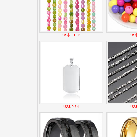
US$ 10.13
US$
US$ 0.34
US$