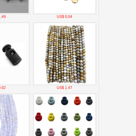
.49
US$ 0.04
.02
US$ 1.47