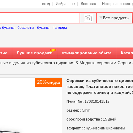
вход
Избранное
Доставка
История просмот
Все продукты
е бусины
браслеты
бусины
пандора
тие
Лучшие продажи
стимулирование сбыта
Катал
ые изделия из кубического циркония
&
Модные сережки
>
Серьги 
Сережки из кубического цирко
20%
скидка
гвоздик, Платиновое покрытие
не содержит свинец и кадмий,
Пункт № :
170318141512
размер :
5mm
срок производства :
15 дней
эффект :
с кубическим цирконием