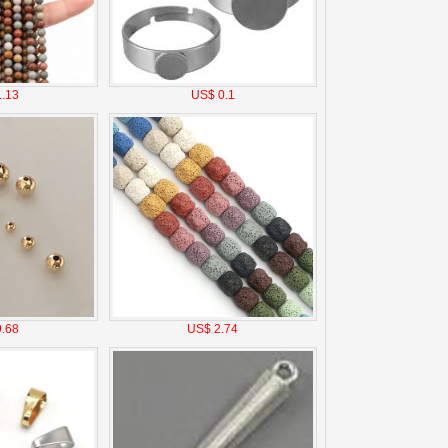
.13
US$ 0.1
.68
US$ 2.74