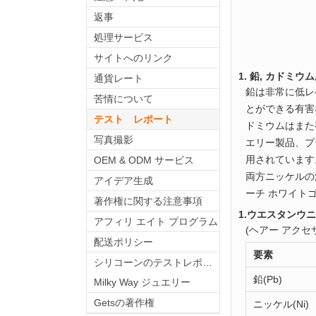
返事
処理サービス
サイトへのリンク
1. 鉛, カドミ
通貨レート
鉛は非常に低レ
苦情について
とができる有害
テスト レポート
ドミウムはまた
写真撮影
エリー製品、プ
用されています
OEM & ODM サービス
両方ニッケルの
アイデア生成
ーチ ホワイト
著作権に関する注意事項
1.ウエスタンウ
アフィリ エイト プログラム
(ヘアー アク
配送ポリシー
要素
シリコーンのテストレポート
鉛(Pb)
Milky Way ジュエリー
Getsの著作権
ニッケル(Ni)