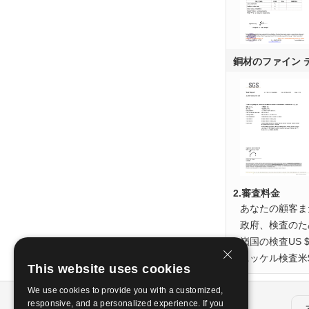
銅材のファイン 
2.審査料金
あなたの顧客ま
政府、検査のた
嶺国の検査US $
ニッケル検査米$
This website uses cookies
We use cookies to provide you with a customized,
我々について
responsive, and a personalized experience. If you