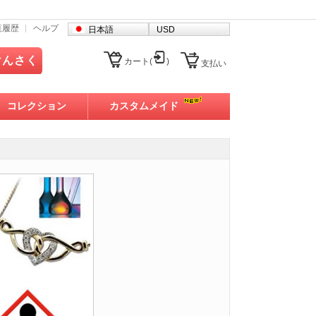
覧履歴
ヘルプ
日本語
USD
けんさく
カート(
)
支払い
コレクション
カスタムメイド