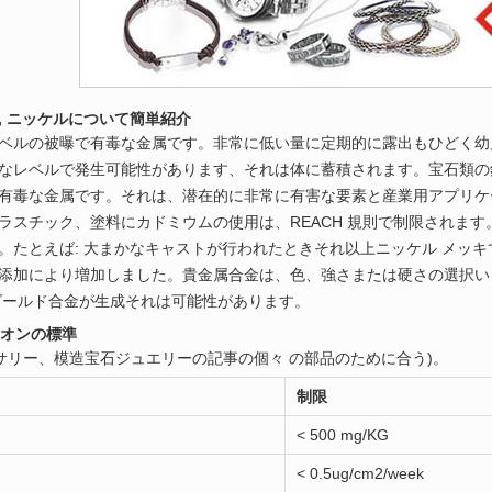
ウム, ニッケルについて簡単紹介
ベルの被曝で有毒な金属です。非常に低い量に定期的に露出もひどく幼
なレベルで発生可能性があります、それは体に蓄積されます。宝石類の鉛
有毒な金属です。それは、潜在的に非常に有害な要素と産業用アプリケ
ラスチック、塗料にカドミウムの使用は、REACH 規則で制限されま
。たとえば: 大まかなキャストが行われたときそれ以上ニッケル メッ
添加により増加しました。貴金属合金は、色、強さまたは硬さの選択い
ゴールド合金が生成それは可能性があります。
ニオンの標準
セサリー、模造宝石ジュエリーの記事の個々 の部品のために合う)。
制限
< 500 mg/KG
< 0.5ug/cm2/week