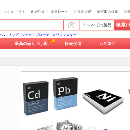
ィッシュ リスト
配送料金
為替レート
注文の追跡
顧客IDの検索
閲
検索
すべての製品
ーム
リング
シェル・ブローチ
スワロフスキー
最高の売り上げ高
販売促進
カタログ
ト