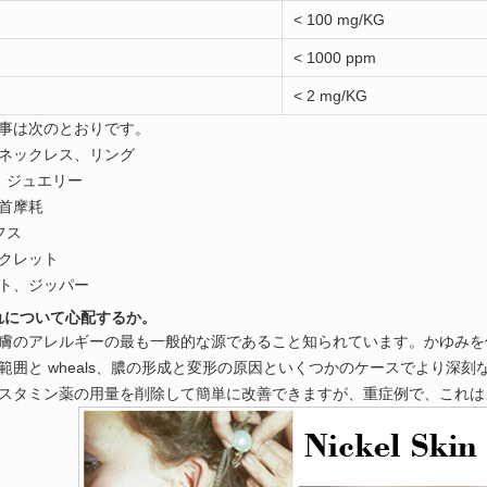
< 100 mg/KG
< 1000 ppm
< 2 mg/KG
事は次のとおりです。
ネックレス、リング
・ ジュエリー
首摩耗
フス
クレット
ト、ジッパー
それについて心配するか。
膚のアレルギーの最も一般的な源であること知られています。かゆみを
範囲と wheals、膿の形成と変形の原因といくつかのケースでより深
スタミン薬の用量を削除して簡単に改善できますが、重症例で、これは